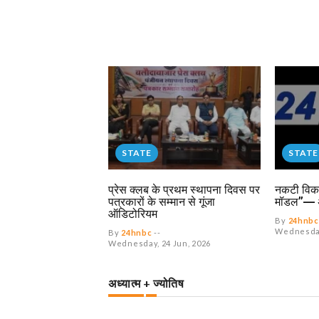
STATE
STATE
प्रेस क्लब के प्रथम स्थापना दिवस पर
नकटी विका
पत्रकारों के सम्मान से गूंजा
मॉडल”— अ
ऑडिटोरियम
By
24hnbc
Wednesday,
By
24hnbc
--
Wednesday, 24 Jun, 2026
अध्यात्म + ज्योतिष