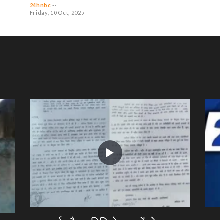
24hnbc
--
Friday, 10 Oct, 2025