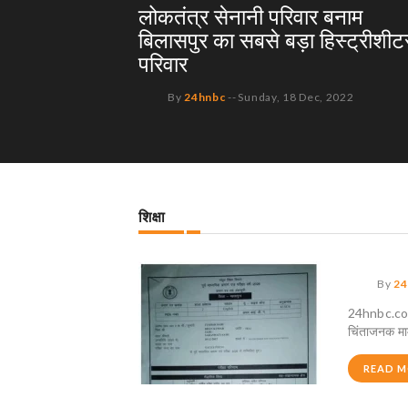
लोकतंत्र सेनानी परिवार बनाम
बिलासपुर का सबसे बड़ा हिस्ट्रीशीट
परिवार
By
24hnbc
--
Sunday, 18 Dec, 2022
शिक्षा
By
24
24hnbc.com 
चिंताजनक माम
READ 