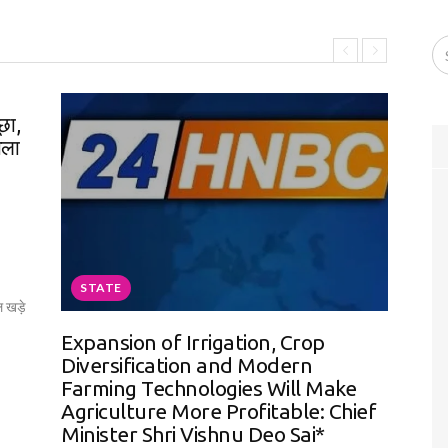
S
ूछा,
प्र
ाला
संपन
By
2
24hnb
क्लब 
करते 
STATE
 खड़े
Expansion of Irrigation, Crop
Diversification and Modern
Farming Technologies Will Make
Agriculture More Profitable: Chief
Minister Shri Vishnu Deo Sai*