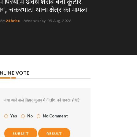
ाम पिरैया में अवैध शराब बना कुटीर
योग, चकरभाटा थाना क्षेत्र का मामला
By
24hnbc
--
Wednesday, 05 Aug, 2026
NLINE VOTE
क्या आने वाले बिहार चुनाव में नीतीश की वापसी होगी?
Yes
No
No Comment
SUBMIT
RESULT