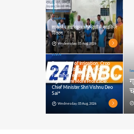
studies
शासकीय हाई स्कूल चोरभट्ठी में साइकिल
वितरण
Wednesday, 05 Aug, 2026
state
Expansion of Irrigation, Crop
Diversification and Modern
la
Farming Technologies Will Make
ग
Agriculture More Profitable:
Chief Minister Shri Vishnu Deo
च
Sai*
Wednesday, 05 Aug, 2026