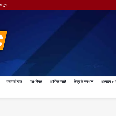
 पुर्ण
खाली कराया मिशन अस्पताल परिसर
पंचायती राज
पक्ष-विपक्ष
आर्थिक मसले
केंद्र के संस्थान
अध्यात्म + 