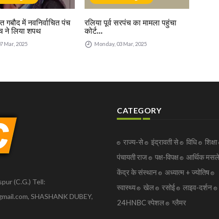
त गबौद में नवनिर्वाचित पंच
रलिया पूर्व सरपंच का मामला पहुंचा
रलिया
च ने लिया शपथ
कोर्ट...
कोर्ट.
07 Mar, 2025
Monday, 03 Mar, 2025
Th
CATEGORY
राज्य-से
इंद्रावती से
विधि
शिक्षा
पंचायती राज
पक्ष-विपक्ष
आर्थिक मसल
केंद्र के संस्थान
अध्यात्म + ज्योतिष
pur (C.G.) Tell:
स्वास्थ्य
खेल
रसोई
लाइव-दर्शन
gmail.com, SHASHANK DUBEY,
24HNBC स्पेशल
ग्लैमर