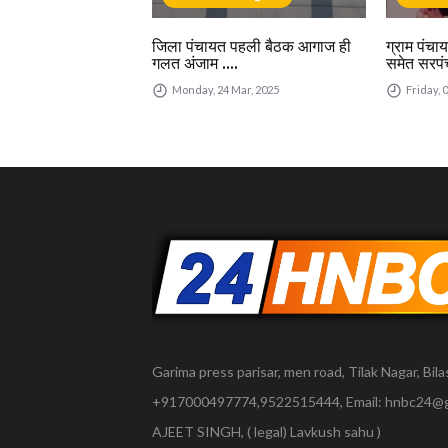
जिला पंचायत पहली बैठक आगाज ही
ग्राम पंचाय
गलत अंजाम ....
समेत सरपं
Monday, 24 Mar, 2025
Friday, 
Garima press parisar, men road, Tilak Nagar, Bilas
+917000497774,9522515444, Email: hnbc24@
AJEET SINGH, ( legal) Lavkush sahu )