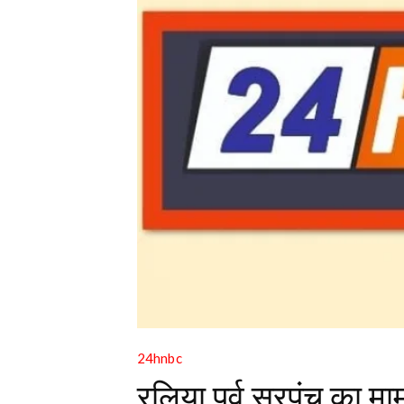
24hnbc
रलिया पूर्व सरपंच का माम