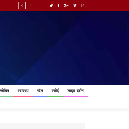
ज्योतिष
स्वास्थ्य
खेल
रसोई
लाइव-दर्शन