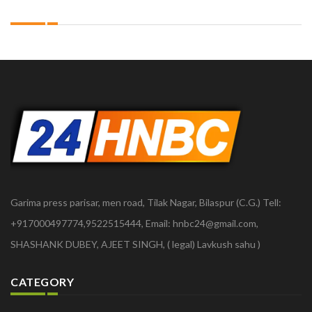
Garima press parisar, men road, Tilak Nagar, Bilaspur (C.G.) Tell:
+917000497774,9522515444, Email: hnbc24@gmail.com,
SHASHANK DUBEY, AJEET SINGH, ( legal) Lavkush sahu )
CATEGORY