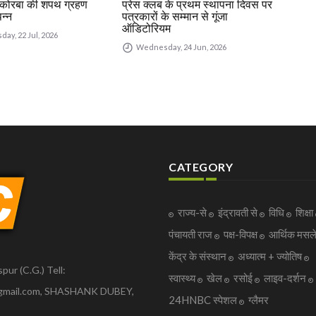
ब कोरबा की शपथ ग्रहण
प्रेस क्लब के प्रथम स्थापना दिवस पर
प्रेस
न्न
पत्रकारों के सम्मान से गूंजा
पत्रक
ऑडिटोरियम
ऑडिट
ay, 22 Jul, 2026
Wednesday, 24 Jun, 2026
Th
CATEGORY
राज्य-से
इंद्रावती से
विधि
शिक्षा
पंचायती राज
पक्ष-विपक्ष
आर्थिक मसल
केंद्र के संस्थान
अध्यात्म + ज्योतिष
pur (C.G.) Tell:
स्वास्थ्य
खेल
रसोई
लाइव-दर्शन
gmail.com, SHASHANK DUBEY,
24HNBC स्पेशल
ग्लैमर