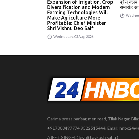
Expansion of Irrigation, Crop
प्रेस क्ल
Diversification and Modern
समारोह संप
Farming Technologies Will
Wednesd
Make Agriculture More
Profitable: Chief Minister
Shri Vishnu Deo Sai*
Wednesday, 05 Aug, 2026
Garima press parisar, men road, Tilak Nagar, Bilas
+917000497774,9522515444, Email: hnbc24@
AJEET SINGH, ( legal) Lavkush sahu )