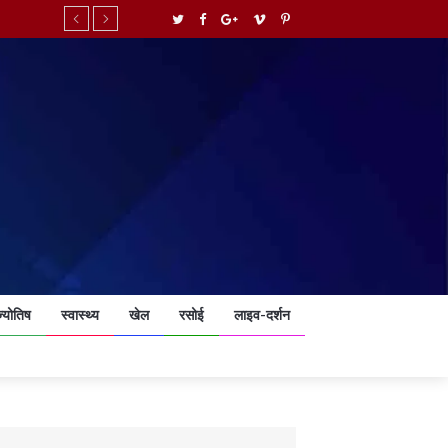
ज्योतिष
स्वास्थ्य
खेल
रसोई
लाइव-दर्शन