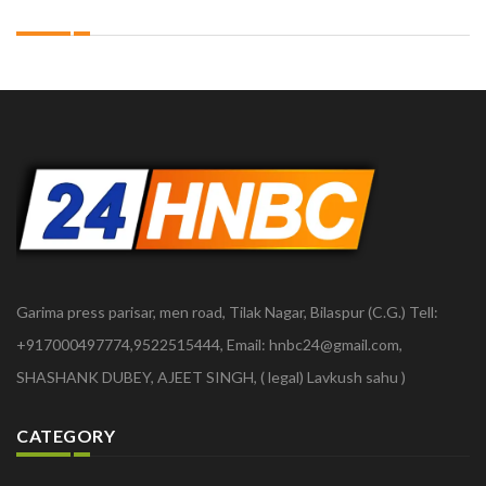
Garima press parisar, men road, Tilak Nagar, Bilaspur (C.G.) Tell:
+917000497774,9522515444, Email: hnbc24@gmail.com,
SHASHANK DUBEY, AJEET SINGH, ( legal) Lavkush sahu )
CATEGORY