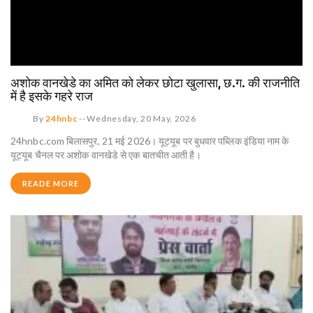
अशोक वानखेडे का अमित को लेकर छोटा खुलासा, छ.ग. की राजनीति
में है इसके गहरे राज
By
24hnbc
--
Wednesday, 20 May, 2026
24hnbc.com बिलासपुर, 21 मई 2026। यूट्यूब पर बुधवार पब्लिक इंडिया नाम के
यूट्यूब चैनल पर अशोक वानखेडे से एक बातचीत आती है।
READE MORE