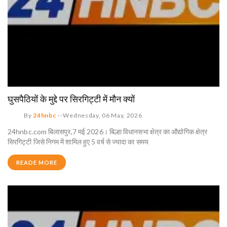
घुसपैठियों के मुद्दे पर सिरगिट्टी में मौन क्यों
By
24hnbc
--
Wednesday, 06 May, 2026
24hnbc.com बिलासपुर,7 मई 2026। बिल्हा विधानसभा क्षेत्र का औद्योगिक क्षेत्र
सिरगिट्टी जिसे निगम में शामिल हुए 5 वर्ष से ज्यादा का समय
READE MORE