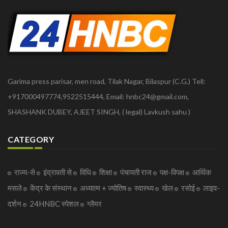
Garima press parisar, men road, Tilak Nagar, Bilaspur (C.G.) Tell:
+917000497774,9522515444, Email: hnbc24@gmail.com,
SHASHANK DUBEY, AJEET SINGH, ( legal) Lavkush sahu )
CATEGORY
राज्य-से
इंद्रावती से
विधि
शिक्षा
पंचायती राज
पक्ष-विपक्ष
आर्थिक
मसले
केंद्र के संस्थान
अध्यात्म + ज्योतिष
स्वास्थ्य
खेल
रसोई
लाइव-
दर्शन
24HNBC स्पेशल
ग्लैमर