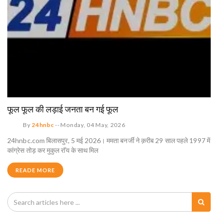
फूल फूल की लड़ाई जनता बन गई फूल
By
24hnbc
--
Monday, 04 May, 2026
24hnbc.com बिलासपुर, 5 मई 2026। ममता बनर्जी ने क़रीब 29 साल पहले 1997 में
कांग्रेस तोड़ कर मुकुल राॅय के साथ मिल
READE MORE