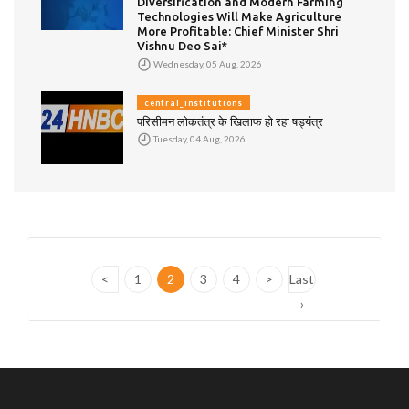
Diversification and Modern Farming
Technologies Will Make Agriculture
More Profitable: Chief Minister Shri
Vishnu Deo Sai*
Wednesday, 05 Aug, 2026
central_institutions
परिसीमन लोकतंत्र के खिलाफ हो रहा षड्यंत्र
Tuesday, 04 Aug, 2026
<
1
2
3
4
>
Last
›